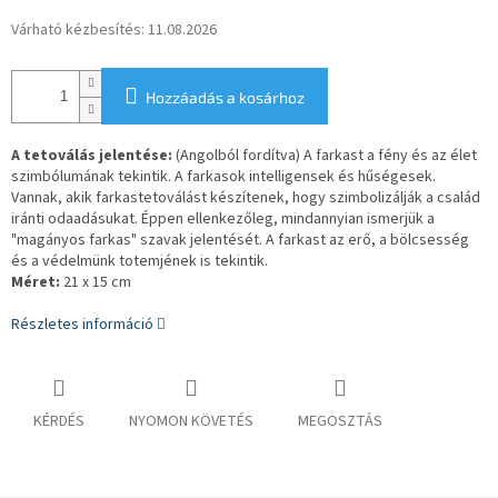
Várható kézbesítés:
11.08.2026
Hozzáadás a kosárhoz
A tetoválás jelentése:
(Angolból fordítva) A farkast a fény és az élet
szimbólumának tekintik. A farkasok intelligensek és hűségesek.
Vannak, akik farkastetoválást készítenek, hogy szimbolizálják a család
iránti odaadásukat. Éppen ellenkezőleg, mindannyian ismerjük a
"magányos farkas" szavak jelentését. A farkast az erő, a bölcsesség
és a védelmünk totemjének is tekintik.
Méret:
21 x 15 cm
Részletes információ
KÉRDÉS
NYOMON KÖVETÉS
MEGOSZTÁS