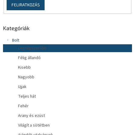
FELIRATKOZÁS
Kategóriák
Bolt
Legnépszerűbb
Félig állandó
Kisebb
Nagyobb
Ujjak
Teljes hát
Fehér
Arany és ezüst
Világít a sötétben
Ajándék utalványok