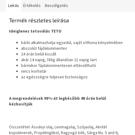
Leírás
Értékelés
Beszélgetés
Termék részletes leírása
Ideiglenes tetoválás TETO
bárki alkalmazhatja egyedül, saját otthona kényelmében
abszolút fájdalommentes
24 órán belül kiszáll
akár 14 napig, félig állandóan 21 napig tart
bármikor fájdalommentesen eltávolítható
nincs korhatár
az egészségre teljesen biztonságos
A megrendelések 99%-át legkésőbb 48 órán belül
kézbesítjük
Összetétel: Ásványi olaj, Lenmagolaj, Szójaolaj, Akrilát
kopolimerek, Propilénglikol, Ragyogó kék, Sárga No. 5 and 6,