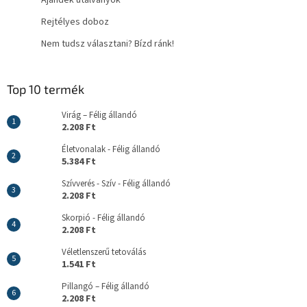
Rejtélyes doboz
Nem tudsz választani? Bízd ránk!
Top 10 termék
Virág – Félig állandó
2.208 Ft
Életvonalak - Félig állandó
5.384 Ft
Szívverés - Szív - Félig állandó
2.208 Ft
Skorpió - Félig állandó
2.208 Ft
Véletlenszerű tetoválás
1.541 Ft
Pillangó – Félig állandó
2.208 Ft