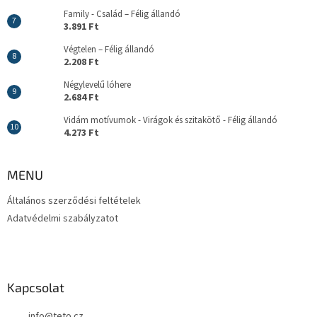
Family - Család – Félig állandó
3.891 Ft
Végtelen – Félig állandó
2.208 Ft
Négylevelű lóhere
2.684 Ft
Vidám motívumok - Virágok és szitakötő - Félig állandó
4.273 Ft
MENU
Általános szerződési feltételek
Adatvédelmi szabályzatot
Kapcsolat
info
@
teto.cz