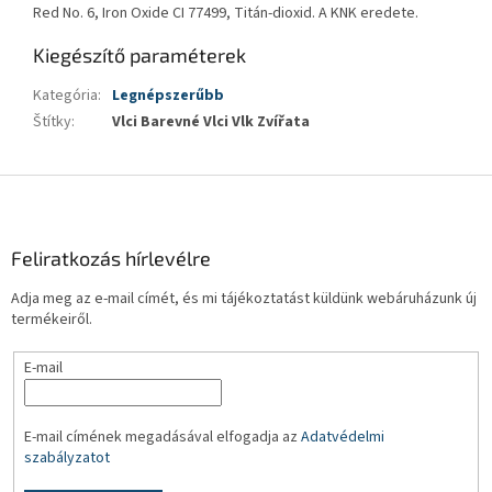
Red No. 6, Iron Oxide CI 77499, Titán-dioxid. A KNK eredete.
Kiegészítő paraméterek
Kategória
:
Legnépszerűbb
Štítky
:
Vlci Barevné Vlci Vlk Zvířata
L
á
b
l
Feliratkozás hírlevélre
é
Adja meg az e-mail címét, és mi tájékoztatást küldünk webáruházunk új
c
termékeiről.
E-mail
E-mail címének megadásával elfogadja az
Adatvédelmi
szabályzatot