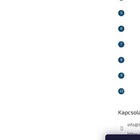
Kapcsol
info
@
https: