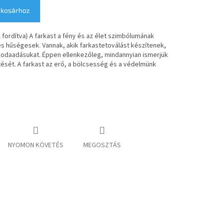
 kosárhoz
 fordítva) A farkast a fény és az élet szimbólumának
 és hűségesek. Vannak, akik farkastetoválást készítenek,
ti odaadásukat. Éppen ellenkezőleg, mindannyian ismerjük
ését. A farkast az erő, a bölcsesség és a védelmünk
NYOMON KÖVETÉS
MEGOSZTÁS