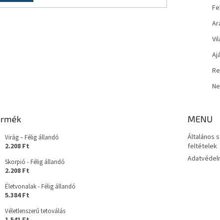
Fe
Ar
Vi
Aj
Re
Ne
ermék
MENU
Általános 
Virág – Félig állandó
2.208 Ft
feltételek
Adatvédelm
Skorpió - Félig állandó
2.208 Ft
Életvonalak - Félig állandó
5.384 Ft
Véletlenszerű tetoválás