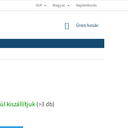
HUF
Magyar
Bejelentkezés
KOSÁR
Üres kosár
ül kiszállítjuk
(>3 db)