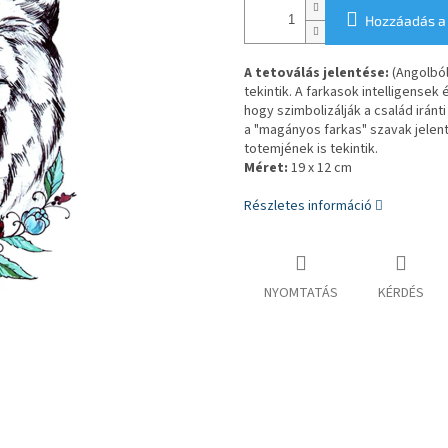
Hozzáadás a
A tetoválás jelentése:
(Angolból
tekintik. A farkasok intelligensek
hogy szimbolizálják a család irán
a "magányos farkas" szavak jelent
totemjének is tekintik.
Méret:
19 x 12 cm
Részletes információ
NYOMTATÁS
KÉRDÉS