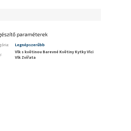
gészítő paraméterek
gória
:
Legnépszerűbb
Vlk s květinou Barevné Květiny Kytky Vlci
y
:
Vlk Zvířata