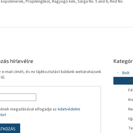
át kopolimerek, Propilénglikol, Ragyogó kék, Sárga No. 5 and 6, Red No.
Kategóriák
ozás hírlevélre
Kategór
átugrása
 e-mail címét, és mi tájékoztatást küldünk webáruházunk
Bolt
ől.
Le
Fé
Ki
mének megadásával elfogadja az
Adatvédelmi
Na
atot
Uj
Te
ATKOZÁS