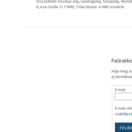
Összetétel: Ásványi olaj, Lenmagolaj, Szójaolaj, Akril
6, Iron Oxide CI 77499, Titán-dioxid. A KNK eredete.
L
á
b
l
é
Feliratk
c
Adja meg az
új termékeir
E-mail
E-mail cí
szabályz
FELIR