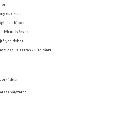
hér
any és ezüst
lágít a sötétben
ándék utalványok
jtélyes doboz
m tudsz választani? Bízd ránk!
szerződési
i szabályzatot