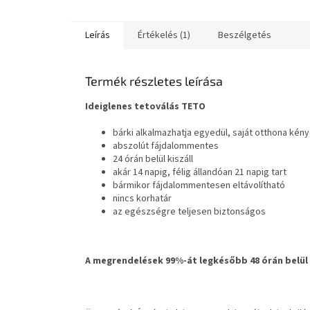
Leírás
Értékelés (1)
Beszélgetés
Termék részletes leírása
Ideiglenes tetoválás TETO
bárki alkalmazhatja egyedül, saját otthona ké
abszolút fájdalommentes
24 órán belül kiszáll
akár 14 napig, félig állandóan 21 napig tart
bármikor fájdalommentesen eltávolítható
nincs korhatár
az egészségre teljesen biztonságos
A megrendelések 99%-át legkésőbb 48 órán belül