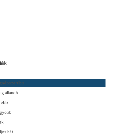
iák
gnépszerűbb
lig állandó
sebb
gyobb
jak
ljes hát