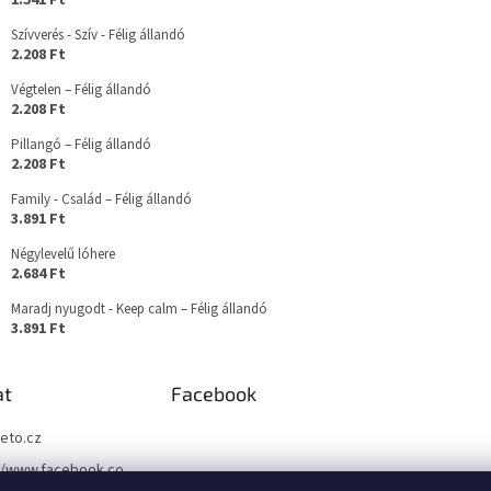
1.541 Ft
Szívverés - Szív - Félig állandó
2.208 Ft
Végtelen – Félig állandó
2.208 Ft
Pillangó – Félig állandó
2.208 Ft
Family - Család – Félig állandó
3.891 Ft
Négylevelű lóhere
2.684 Ft
Maradj nyugodt - Keep calm – Félig állandó
3.891 Ft
at
Facebook
teto.cz
//www.facebook.co