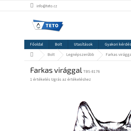
Ugrás
info@teto.cz
a
fő
tartalomhoz
Főoldal
Bolt
Utasítások
Gyakori kérdé
Kezdőlap
Bolt
Legnépszerűbb
Farkas virágga
Farkas virággal
TBS-8176
A
1 értékelés
Ugrás az értékeléshez
termék
átlagos
értékelése
5-
ből
5,0
csillag.