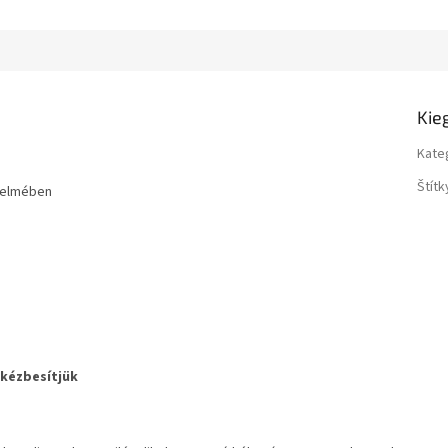
Kie
Kate
Štítk
nyelmében
 kézbesítjük