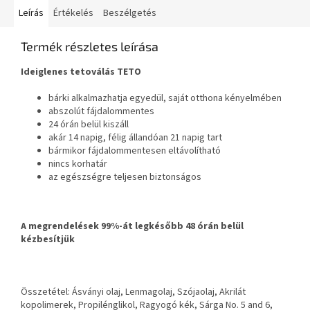
Leírás
Értékelés
Beszélgetés
Termék részletes leírása
Ideiglenes tetoválás TETO
bárki alkalmazhatja egyedül, saját otthona kényelmében
abszolút fájdalommentes
24 órán belül kiszáll
akár 14 napig, félig állandóan 21 napig tart
bármikor fájdalommentesen eltávolítható
nincs korhatár
az egészségre teljesen biztonságos
A megrendelések 99%-át legkésőbb 48 órán belül
kézbesítjük
Összetétel: Ásványi olaj, Lenmagolaj, Szójaolaj, Akrilát
kopolimerek, Propilénglikol, Ragyogó kék, Sárga No. 5 and 6,