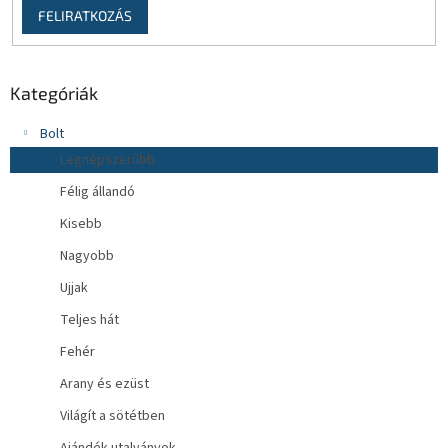
FELIRATKOZÁS
Kategóriák
Bolt
Legnépszerűbb
Félig állandó
Kisebb
Nagyobb
Ujjak
Teljes hát
Fehér
Arany és ezüst
Világít a sötétben
Ajándék utalványok