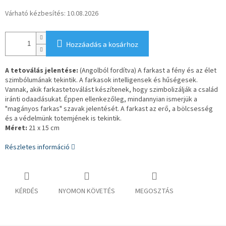
Várható kézbesítés:
10.08.2026
Hozzáadás a kosárhoz
A tetoválás jelentése:
(Angolból fordítva) A farkast a fény és az élet
szimbólumának tekintik. A farkasok intelligensek és hűségesek.
Vannak, akik farkastetoválást készítenek, hogy szimbolizálják a család
iránti odaadásukat. Éppen ellenkezőleg, mindannyian ismerjük a
"magányos farkas" szavak jelentését. A farkast az erő, a bölcsesség
és a védelmünk totemjének is tekintik.
Méret:
21 x 15 cm
Részletes információ
KÉRDÉS
NYOMON KÖVETÉS
MEGOSZTÁS