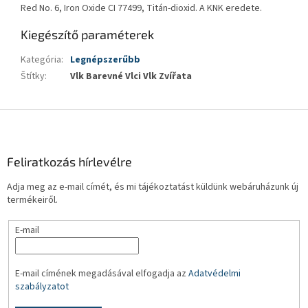
Red No. 6, Iron Oxide CI 77499, Titán-dioxid. A KNK eredete.
Kiegészítő paraméterek
Kategória
:
Legnépszerűbb
Štítky
:
Vlk Barevné Vlci Vlk Zvířata
L
á
b
l
Feliratkozás hírlevélre
é
Adja meg az e-mail címét, és mi tájékoztatást küldünk webáruházunk új
c
termékeiről.
E-mail
E-mail címének megadásával elfogadja az
Adatvédelmi
szabályzatot