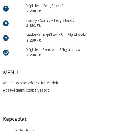
Végtelen – Félig állandó
2.208 Ft
Family - Család – Félig állandó
3.891 Ft
Madarak - Repül az idő - Félig állandó
2.208 Ft
Végtelen - Szerelem - Félig állandó
2.208 Ft
MENU
Általános szerződési feltételek
Adatvédelmi szabályzatot
Kapcsolat
info
@
teto.cz