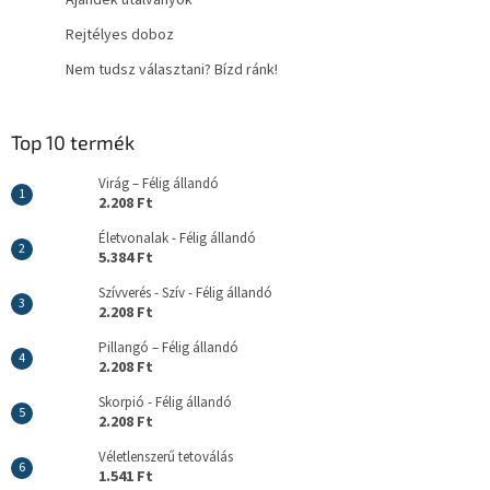
Rejtélyes doboz
Nem tudsz választani? Bízd ránk!
Top 10 termék
Virág – Félig állandó
2.208 Ft
Életvonalak - Félig állandó
5.384 Ft
Szívverés - Szív - Félig állandó
2.208 Ft
Pillangó – Félig állandó
2.208 Ft
Skorpió - Félig állandó
2.208 Ft
Véletlenszerű tetoválás
1.541 Ft